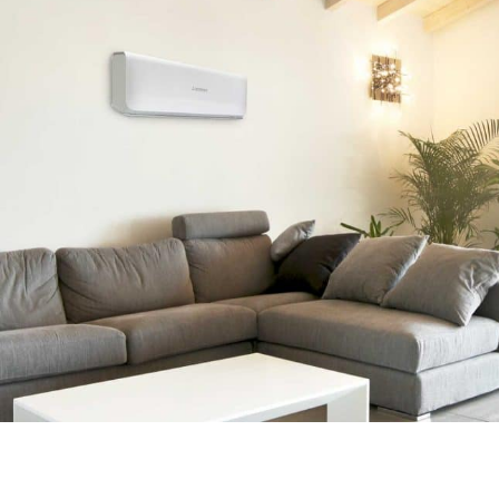
Зарегистрируйте Ваш сертификат
«+2 года Гарантии» после
покупки и установки
климатического оборудования с
помощью формы ниже
Продлите гарантийный срок на климатическое
оборудование Mitsubishi Heavy Industries до 5-ти лет!
Ваше Имя и Фамилия
*
Имя
Фамилия