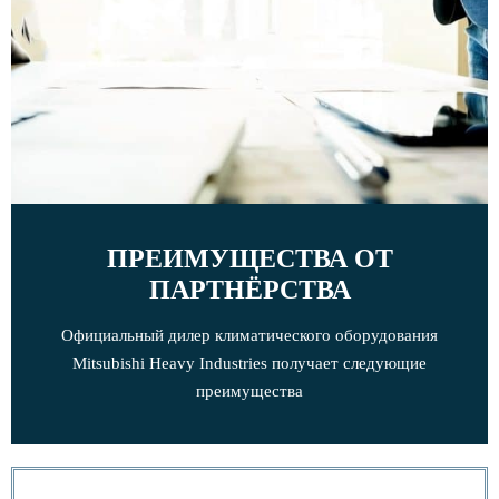
Зарегистрировать
Серия SRK-ZSX-W
SRK20ZSX-W
•
ПРЕИМУЩЕСТВА ОТ
•
ПАРТНЁРСТВА
•
•
Официальный дилер климатического оборудования
•
Mitsubishi Heavy Industries получает следующие
•
преимущества
•
SRK25ZSX-W