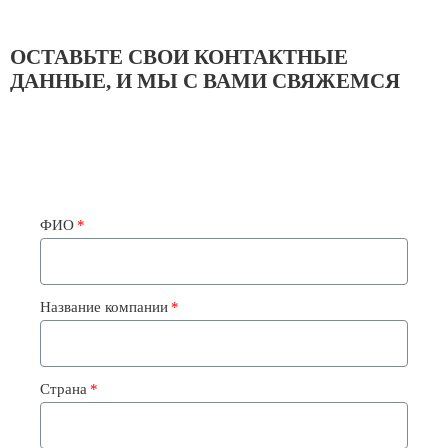
•
•
ОСТАВЬТЕ СВОИ КОНТАКТНЫЕ
•
ДАННЫЕ, И МЫ С ВАМИ СВЯЖЕМСЯ
•
Серия SRK-ZR-W
SRK71ZR-W
ФИО
•
Название компании
•
•
Страна
SRK80ZR-W