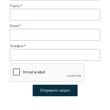
Город
Email
•
Телефон
Серия SRK-ZS-W
SRK20ZS-W
•
•
•
•
Отправить запрос
•
•
•