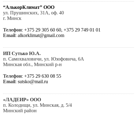
•
“АлькорКлимат” ООО
ул. Прушинских, 31А, оф. 40
•
г. Минск
Телефон
:
+375 29 305 60 60, +375 29 749 01 01
SRK25ZSX-W
Email
:
alkorklimat@gmail.com
•
•
ИП Сутько Ю.А.
п. Самохваловичи, ул. Юзофовича, 6А
•
Минская обл., Минский р-н
•
Телефон
:
+375 29 630 08 55
•
Email
:
sutsko@mail.ru
•
•
«ЛАДЕИР» ООО
п. Колодищи, ул. Минская, д. 5/4
Минский район
SRK35ZSX-W
•
Телефон
:
+375 17 269 41 46, +375 29 603 62 73
•