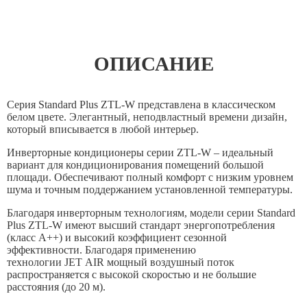
Потребляемая мощность (обогрев), кВт
2,01
Класс энергоэффективности (Охлаждение / Обогрев)
ОПИСАНИЕ
A++/A++
Коэффициент энергоэффективности (охлаждение) / EER
Серия Standard Plus ZTL-W представлена в классическом
белом цвете. Элегантный, неподвластный времени дизайн,
3,42
который вписывается в любой интерьер.
Коэффициент энергоэффективности (обогрев) / COP
Инверторные кондиционеры серии ZTL-W – идеальный
3,53
вариант для кондиционирования помещений большой
Зарегистрируйте Ваш сертификат
площади. Обеспечивают полный комфорт с низким уровнем
Коэффициент сезонной энергоэффективности
«+2 года Гарантии» после
шума и точным поддержанием установленной температуры.
(охлаждение) / SEER
покупки и установки
Благодаря инверторным технологиям, модели серии Standard
7,5
Plus ZTL-W имеют высший стандарт энергопотребления
климатического оборудования с
Коэффициент сезонной энергоэффективности (обогрев) /
(класс А++) и высокий коэффициент сезонной
помощью формы ниже
эффективности. Благодаря применению
SCOP
технологии JET AIR мощный воздушный поток
4,6
распространяется с высокой скоростью и не большие
Продлите гарантийный срок на климатическое
расстояния (до 20 м).
оборудование Mitsubishi Heavy Industries до 5-ти лет!
Максимальный рабочий ток, A