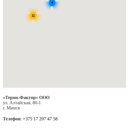
4
Противоаллергенный, фотокаталитический моющийся
Комментарий или сообщение
дезодорирующий
11
Зарегистрировать
Серия SRK-ZSX-W
SRK20ZSX-W
•
«Термо-Фактор» ООО
•
ул. Алтайская, 80-1
г. Минск
•
•
Телефон
:
+375 17 297 47 58
•