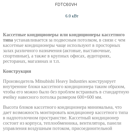
сервисному обслуживанию
Внутренние блоки настенного типа
FDTC60VH
Комментарий или сообщение
6.0 кВт
Кассетные кондиционеры или кондиционеры кассетного
типа
устанавливается за подвесным потолком, в связи с чем
кассетные кондиционеры чаще используют в просторных
залах различного назначения (актовые, выставочные,
спортивные), а также в крупных офисах, аудиториях,
ресторанах, магазинах и т.п.
Зарегистрировать
Конструкция
Серия SRK-ZSX-W
Производитель Mitsubishi Heavy Industries конструирует
внутренние блоки кассетного кондиционера таким образом,
SRK20ZSX-W
чтобы его можно было без проблем встраивать в стандартную
•
ячейку навесного потолка размером 600×600 мм.
•
Высота блоков кассетного кондиционера минимальна, что
дает возможность монтировать кондиционер кассетного типа
•
в надпотолочном пространстве. Кассетный кондиционер
•
состоит из корпуса, теплообменника, вентилятора, панели
управления воздушным потоком, присоединительной
•