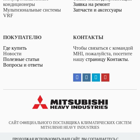
кондиционеры
Заявка на ремонт
•
Мультизональные системы
Запчасти и аксессуары
VRF
SRK80ZR-W
ПОКУПАТЕЛЮ
КОНТАКТЫ
Где купить
Чтобы связаться с командой
Новости
MHI, пожалуйста, посетите
Полезные статьи
нашу
страницу Контакты
.
Вопросы и ответы
•
Серия SRK-ZS-W
SRK20ZS-W
•
САЙТ ОФИЦИАЛЬНОГО ПОСТАВЩИКА КЛИМАТИЧЕСКИХ СИСТЕМ
•
MITSUBISHI HEAVY INDUSTRIES
•
VAM Дистрибьютор
ПРОДОЛЖАЯ ИСПОЛЬЗОВАТЬ НАШ САЙТ, ВЫ СОГЛАШАЕТЕСЬ С