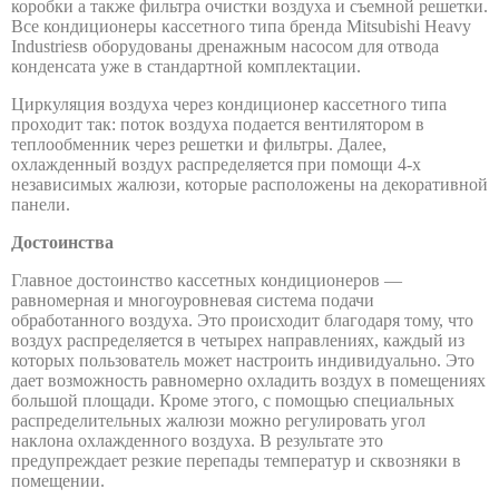
коробки а также фильтра очистки воздуха и съемной решетки.
Все кондиционеры кассетного типа бренда Mitsubishi Heavy
•
Industriesв оборудованы дренажным насосом для отвода
•
конденсата уже в стандартной комплектации.
Циркуляция воздуха через кондиционер кассетного типа
проходит так: поток воздуха подается вентилятором в
SRK25ZSX-W
теплообменник через решетки и фильтры. Далее,
•
охлажденный воздух распределяется при помощи 4-х
независимых жалюзи, которые расположены на декоративной
•
панели.
•
Достоинства
•
Главное достоинство кассетных кондиционеров —
•
равномерная и многоуровневая система подачи
обработанного воздуха. Это происходит благодаря тому, что
•
воздух распределяется в четырех направлениях, каждый из
•
которых пользователь может настроить индивидуально. Это
дает возможность равномерно охладить воздух в помещениях
большой площади. Кроме этого, с помощью специальных
SRK35ZSX-W
распределительных жалюзи можно регулировать угол
наклона охлажденного воздуха. В результате это
•
предупреждает резкие перепады температур и сквозняки в
помещении.
•