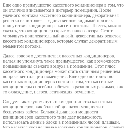
•
Еще одно преимущество кассетного кондиционера в том, что
он отлично вписывается в интерьер помещения. После
•
удачного монтажа кассетного кондиционера, декоративная
решетка на потолке — единственные видимый признак
•
присутствия кондиционера кассетного типа. То есть, можно
•
сказать, что кондиционер скрыт от нашего взора. Стоит
упомянуть привлекательный дизайн декоративных решеток
•
кассетных кондиционеров, которые служат декоративным
элементом потолка.
SRK50ZSX-W
Далее, говоря о достоинствах кассетных кондиционеров,
нельзя не упомянуть такое преимущество, как возможность
подмешивания свежего воздуха в помещение. Этот плюс
кассетного кондиционера может стать отличным решением
вопроса вентиляции помещения. Еще одно достоинство
•
кассетных кондиционеров состоит в том, что кассетные
кондиционеры способны работать в различных режимах, как
•
то охлаждение, нагрев, вентиляция, осушение.
•
Следует также упомянуть такие достоинства кассетных
•
кондиционеров, как большой диапазон мощности и
бесшумная работа. Большой диапазон мощности
•
кондиционеров кассетного типа дает возможность
использовать данные блоки в помещениях любой плащади.
Что касается уровня шума кассетных кондиционеров, следует